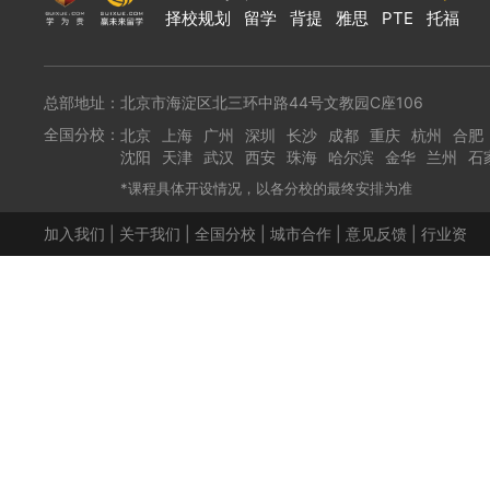
择校规划
留学
背提
雅思
PTE
托福
总部地址：北京市海淀区北三环中路44号文教园C座106
全国分校：
北京
上海
广州
深圳
长沙
成都
重庆
杭州
合肥
沈阳
天津
武汉
西安
珠海
哈尔滨
金华
兰州
石
*课程具体开设情况，以各分校的最终安排为准
加入我们
|
关于我们
|
全国分校
|
城市合作
|
意见反馈
|
行业资
讯