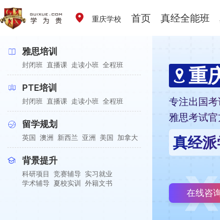
首页
真经全能班
重庆学校
雅思培训
封闭班
直播课
走读小班
全程班
重
PTE培训
专注出国考
封闭班
直播课
走读小班
全程班
雅思考试官
留学规划
英国
澳洲
新西兰
亚洲
美国
加拿大
真经派
背景提升
科研项目
竞赛辅导
实习就业
学术辅导
夏校实训
外籍文书
在线咨